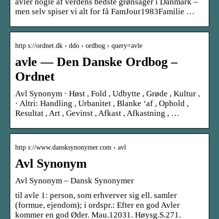
avler nogle af verdens bedste grønsager i Danmark –
men selv spiser vi alt for få FamJour1983Familie …
http s://ordnet.dk › ddo › ordbog › query=avle
avle — Den Danske Ordbog –
Ordnet
Avl Synonym · Høst , Fold , Udbytte , Grøde , Kultur ,
· Altri: Handling , Urbanitet , Blanke ‘af , Ophold ,
Resultat , Art , Gevinst , Afkast , Afkastning , …
http s://www.dansksynonymer.com › avl
Avl Synonym
Avl Synonym – Dansk Synonymer
til avle 1: person, som erhverver sig ell. samler
(formue, ejendom); i ordspr.: Efter en god Avler
kommer en god Øder. Mau.12031. Høysg.S.271.