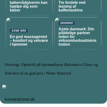
køberrådgiveren kan
Tre fordele ved
hjælpe dig som
leasing af
køber
kaffemaskine
ERHVERV
Azets danmark: Din
GODE RÅD
pålidelige partner
En god massagestol
inden for
– komfort og velvære
virksomhedsadminis
i hjemmet
tration
Oversigt: Opskrift på hjemmelavet Balsamico Glace og
find den til en god pris i Netto Næstved
kontakt@zemi.dk