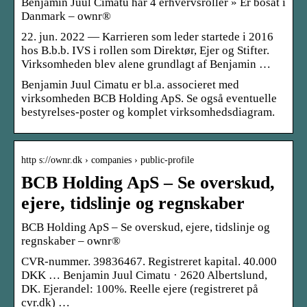
Benjamin Juul Cimatu har 4 erhvervsroller » Er bosat i
Danmark – ownr®
22. jun. 2022 — Karrieren som leder startede i 2016
hos B.b.b. IVS i rollen som Direktør, Ejer og Stifter.
Virksomheden blev alene grundlagt af Benjamin …
Benjamin Juul Cimatu er bl.a. associeret med
virksomheden BCB Holding ApS. Se også eventuelle
bestyrelses-poster og komplet virksomhedsdiagram.
http s://ownr.dk › companies › public-profile
BCB Holding ApS – Se overskud,
ejere, tidslinje og regnskaber
BCB Holding ApS – Se overskud, ejere, tidslinje og
regnskaber – ownr®
CVR-nummer. 39836467. Registreret kapital. 40.000
DKK … Benjamin Juul Cimatu · 2620 Albertslund,
DK. Ejerandel: 100%. Reelle ejere (registreret på
cvr.dk) …