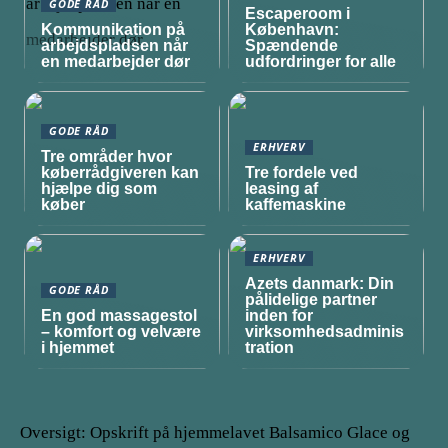
GODE RÅD
Escaperoom i
Kommunikation på
København:
arbejdspladsen når
Spændende
en medarbejder dør
udfordringer for alle
GODE RÅD
ERHVERV
Tre områder hvor
køberrådgiveren kan
Tre fordele ved
hjælpe dig som
leasing af
køber
kaffemaskine
ERHVERV
Azets danmark: Din
GODE RÅD
pålidelige partner
En god massagestol
inden for
– komfort og velvære
virksomhedsadminis
i hjemmet
tration
Oversigt: Opskrift på hjemmelavet Balsamico Glace og