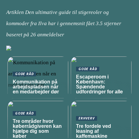
Artiklen Den ultimative guide til stigereoler og
kommoder fra Ilva har i gennemsnit fået
3.5
stjerner
baseret på
26
anmeldelser
GODE RÅD
GODE RÅD
Escaperoom i
Kommunikation på
København:
arbejdspladsen når
Spændende
en medarbejder dør
udfordringer for alle
GODE RÅD
ERHVERV
Tre områder hvor
køberrådgiveren kan
Tre fordele ved
hjælpe dig som
leasing af
køber
kaffemaskine