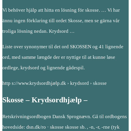
Vi behöver hjälp att hitta en lösning för skosse. … Vi har
ännu ingen förklaring till ordet Skosse, men se gärna vår
troliga lösning nedan. Krydsord …
Liste over synonymer til det ord SKOSSEN og 41 lignende
ord, med samme længde der er nyttige til at kunne løse
ordlege, krydsord og lignende gådespil.
http s://www.krydsordhjælp.dk › krydsord › skosse
Skosse – Krydsordhjælp –
Retskrivningsordbogen Dansk Sprognævn. Gå til ordbogens
hovedside: dsn.dk/ro · skosse skosse sb. , -n, -r, -rne (tyk