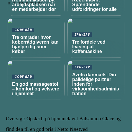
arbejdspladsen når
Spændende
en medarbejder dør
udfordringer for alle
GODE RÅD
ERHVERV
Tre områder hvor
køberrådgiveren kan
Tre fordele ved
hjælpe dig som
leasing af
køber
kaffemaskine
ERHVERV
Azets danmark: Din
GODE RÅD
pålidelige partner
En god massagestol
inden for
– komfort og velvære
virksomhedsadminis
i hjemmet
tration
Oversigt: Opskrift på hjemmelavet Balsamico Glace og
find den til en god pris i Netto Næstved