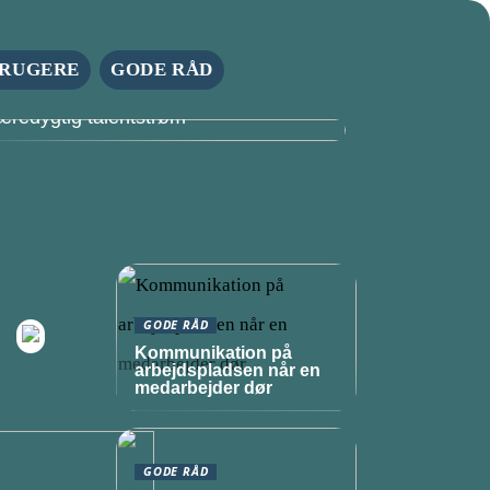
RUGERE
GODE RÅD
tyrk din virksomheds fremtid med en
æredygtig talentstrøm
GODE RÅD
Kommunikation på
arbejdspladsen når en
medarbejder dør
GODE RÅD