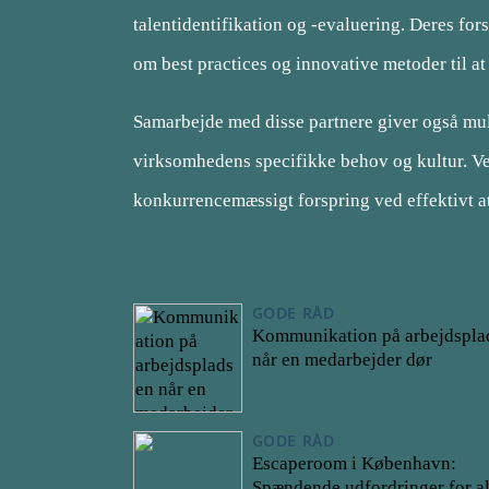
talentidentifikation og -evaluering. Deres for
om best practices og innovative metoder til at 
Samarbejde med disse partnere giver også muli
virksomhedens specifikke behov og kultur. Ve
konkurrencemæssigt forspring ved effektivt at 
GODE RÅD
Kommunikation på arbejdspla
når en medarbejder dør
GODE RÅD
Escaperoom i København:
Spændende udfordringer for al