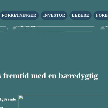
FORRETNINGER
INVESTOR
LEDERE
FORB
r
Firmagaver: En lille ting, der gør en
S
stor forskel
b
s fremtid med en bæredygtig
afgørende
et