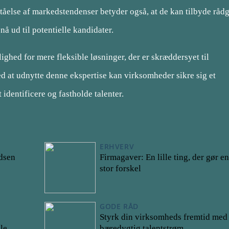
ståelse af markedstendenser betyder også, at de kan tilbyde råd
nå ud til potentielle kandidater.
ghed for mere fleksible løsninger, der er skræddersyet til
d at udnytte denne ekspertise kan virksomheder sikre sig et
identificere og fastholde talenter.
ERHVERV
dsen
Firmagaver: En lille ting, der gør en
stor forskel
GODE RÅD
Styrk din virksomheds fremtid med
le
bæredygtig talentstrøm