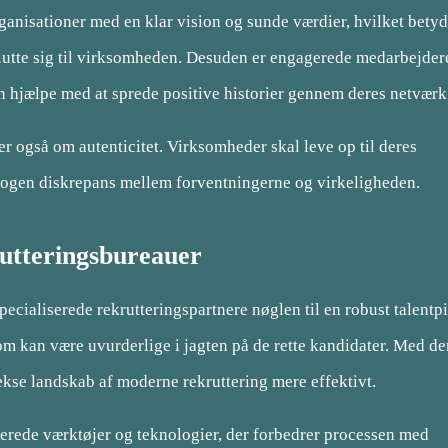
organisationer med en klar vision og sunde værdier, hvilket bety
lutte sig til virksomheden. Desuden er engagerede medarbejder
hjælpe med at sprede positive historier gennem deres netværk
r også om autenticitet. Virksomheder skal leve op til deres
er nogen diskrepans mellem forventningerne og virkeligheden.
rutteringsbureauer
ialiserede rekrutteringspartnere nøglen til en robust talentpi
som kan være uvurderlige i jagten på de rette kandidater. Med de
kse landskab af moderne rekruttering mere effektivt.
cerede værktøjer og teknologier, der forbedrer processen med