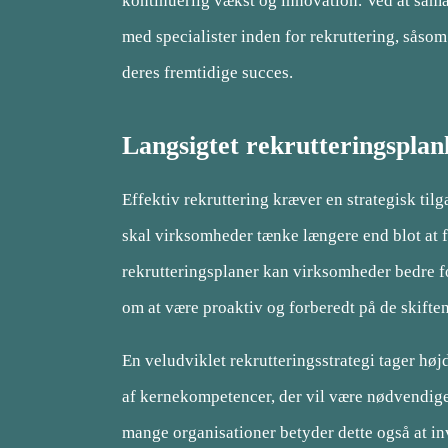
kontinuerlig vækst og innovation. Ved at sam
med specialister inden for rekruttering, såsom
deres fremtidige succes.
Langsigtet rekrutteringspla
Effektiv rekruttering kræver en strategisk til
skal virksomheder tænke længere end blot at f
rekrutteringsplaner kan virksomheder bedre fo
om at være proaktiv og forberedt på de skifte
En veludviklet rekrutteringsstrategi tager høj
af kernekompetencer, der vil være nødvendige 
mange organisationer betyder dette også at in