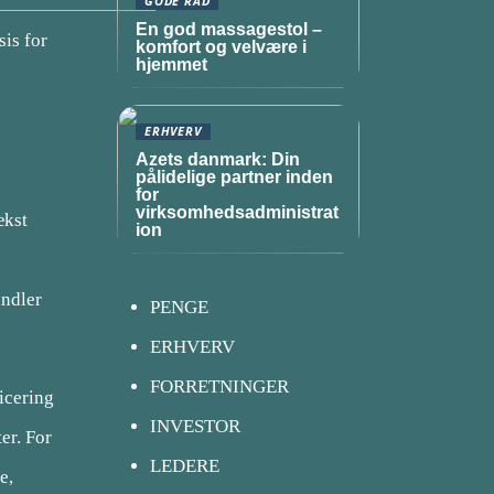
GODE RÅD
En god massagestol –
is for
komfort og velvære i
hjemmet
ERHVERV
Azets danmark: Din
pålidelige partner inden
for
virksomhedsadministrat
ækst
ion
andler
PENGE
ERHVERV
FORRETNINGER
ficering
INVESTOR
er. For
LEDERE
e,