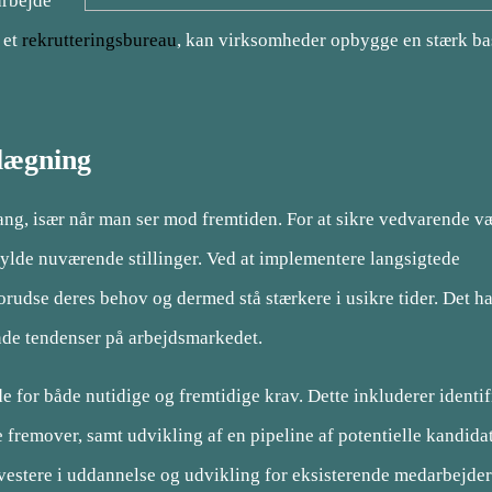
arbejde
 et
rekrutteringsbureau
, kan virksomheder opbygge en stærk bas
nlægning
gang, især når man ser mod fremtiden. For at sikre vedvarende v
ylde nuværende stillinger. Ved at implementere langsigtede
rudse deres behov og dermed stå stærkere i usikre tider. Det h
nde tendenser på arbejdsmarkedet.
de for både nutidige og fremtidige krav. Dette inkluderer identi
fremover, samt udvikling af en pipeline af potentielle kandidat
vestere i uddannelse og udvikling for eksisterende medarbejder