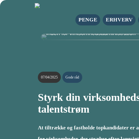
PENGE
ERHVERV
Azets danmark: Din pålidelige partne
inden for virksomhedsadministration
07/04/2025
Gode råd
Styrk din virksomhed
talentstrøm
At tiltrække og fastholde topkandidater er 
for virksomheder, der stræber efter langsigt