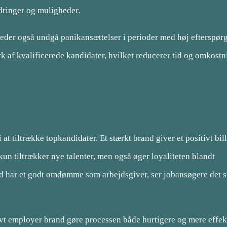
rdringer og muligheder.
er også undgå panikansættelser i perioder med høj efterspørgs
rk af kvalificerede kandidater, hvilket reducerer tid og omkostn
at tiltrække topkandidater. Et stærkt brand giver et positivt bil
un tiltrækker nye talenter, men også øger loyaliteten blandt
d har et godt omdømme som arbejdsgiver, ser jobansøgere det 
tivt employer brand gøre processen både hurtigere og mere effek