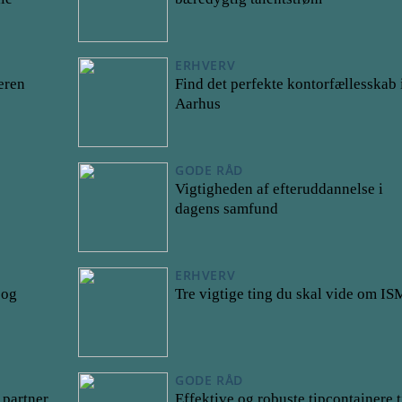
ERHVERV
eren
Find det perfekte kontorfællesskab 
Aarhus
GODE RÅD
Vigtigheden af efteruddannelse i
dagens samfund
ERHVERV
 og
Tre vigtige ting du skal vide om I
GODE RÅD
 partner
Effektive og robuste tipcontainere t