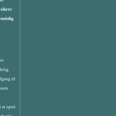
 sikrer
emtidig
ver
delig.
lgang til
ennem
l at opnå