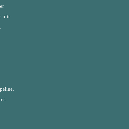
der
e ofte
.
peline.
res