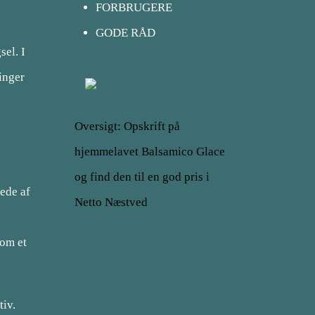
FORBRUGERE
GODE RÅD
el. I
inger
Oversigt: Opskrift på
hjemmelavet Balsamico Glace
og find den til en god pris i
lede af
Netto Næstved
som et
tiv.