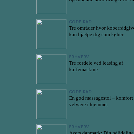
GODE RÅD
Tre områder hvor køberrådgiv
kan hjælpe dig som køber
ERHVERV
Tre fordele ved leasing af
kaffemaskine
GODE RÅD
En god massagestol – komfort
velvære i hjemmet
ERHVERV
Azets danmark: Din pålidelige